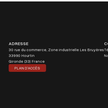
ADRESSE
C
30 rue du commerce, Zone industrielle Les Bruyères
Té
33990 Hourtin
N
Gironde (33) France
PLAN D'ACCÈS