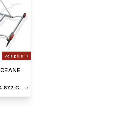
Voir plus
OCEANE
4 872 €
TTC