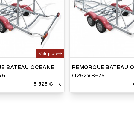
Voir plus
E BATEAU OCEANE
REMORQUE BATEAU 
75
O252VS-75
5 525 €
TTC