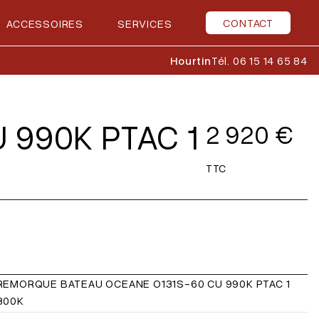
CONTACT
ACCESSOIRES
SERVICES
Hourtin
Tél. 06 15 14 65 84
 990K PTAC 1
2 920 €
TTC
REMORQUE BATEAU OCEANE O131S-60 CU 990K PTAC 1
300K