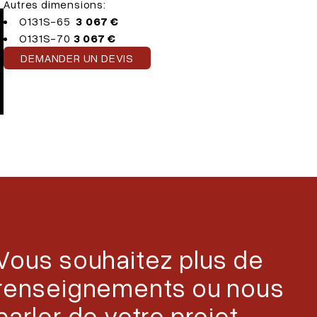
Autres dimensions:
O131S-65
3 067 €
O131S-70
3 067 €
DEMANDER UN DEVIS
Vous souhaitez plus de
renseignements ou nous
parler de votre projet,