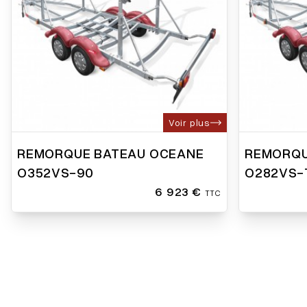
Voir plus
REMORQUE BATEAU OCEANE
REMORQU
O352VS-90
O282VS-
6 923 €
TTC